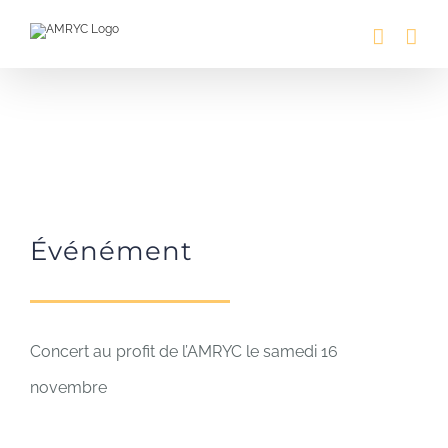
Passer
au
contenu
Événément
Concert au profit de l’AMRYC le samedi 16
novembre