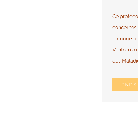
Ce protocol
concernés l
parcours d
Ventriculai
des Maladie
PNDS 