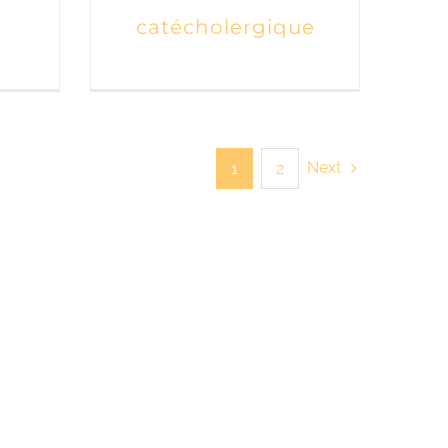
catécholergique
Next
1
2
’HUI