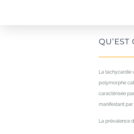
Skip
to
content
QU’EST 
La tachycardie 
polymorphe cat
caractérisée par
manifestant par
La prévalence d