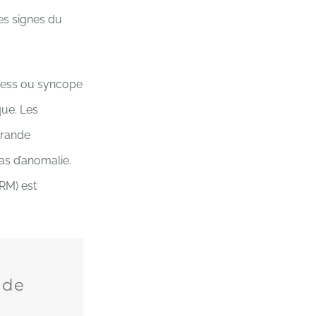
es signes du
tress ou syncope
que. Les
 grande
as d’anomalie.
RM) est
 de