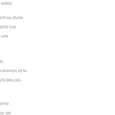
 sexes.
ort ou d’une
20%). Les
t une
du
environ, et le
 2% des cas
drome
par les