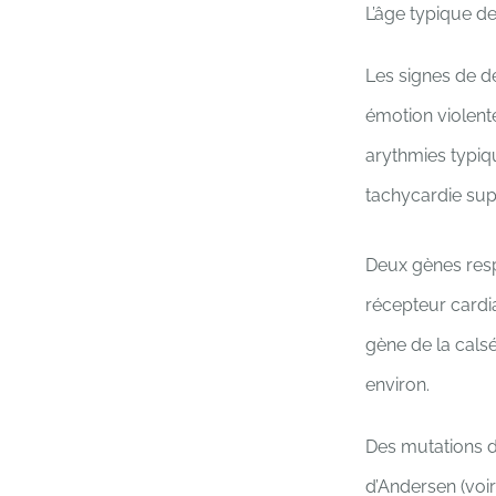
L’âge typique de
Les signes de d
émotion violente
arythmies typiq
tachycardie supra
Deux gènes resp
récepteur cardi
gène de la cal
environ.
Des mutations d
d’Andersen (voir