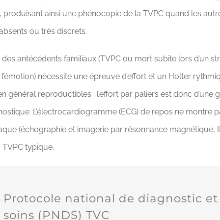
 produisant ainsi une phénocopie de la TVPC quand les autr
bsents ou très discrets.
t des antécédents familiaux (TVPC ou mort subite lors d’un s
 à l’émotion) nécessite une épreuve d’effort et un Holter rythmi
n général reproductibles : l’effort par paliers est donc d’une
nostique. L’électrocardiogramme (ECG) de repos ne montre p
iaque (échographie et imagerie par résonnance magnétique, I
a TVPC typique.
Protocole national de diagnostic et
soins (PNDS) TVC