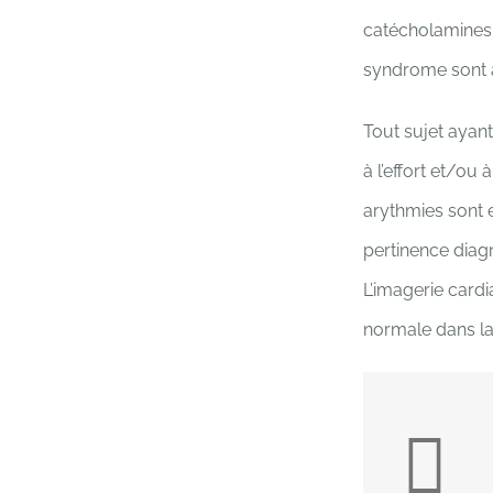
catécholamines,
syndrome sont a
Tout sujet ayan
à l’effort et/ou
arythmies sont e
pertinence diag
L’imagerie card
normale dans l