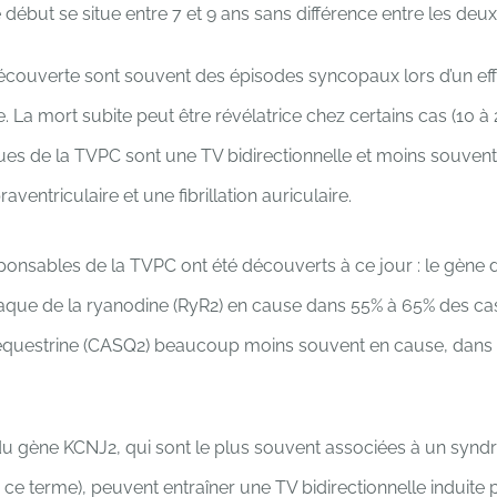
 début se situe entre 7 et 9 ans sans différence entre les deux
écouverte sont souvent des épisodes syncopaux lors d’un eff
. La mort subite peut être révélatrice chez certains cas (10 à 
ues de la TVPC sont une TV bidirectionnelle et moins souven
ventriculaire et une fibrillation auriculaire.
onsables de la TVPC ont été découverts à ce jour : le gène 
aque de la ryanodine (RyR2) en cause dans 55% à 65% des cas 
séquestrine (CASQ2) beaucoup moins souvent en cause, dans
u gène KCNJ2, qui sont le plus souvent associées à un syn
 ce terme), peuvent entraîner une TV bidirectionnelle induite 