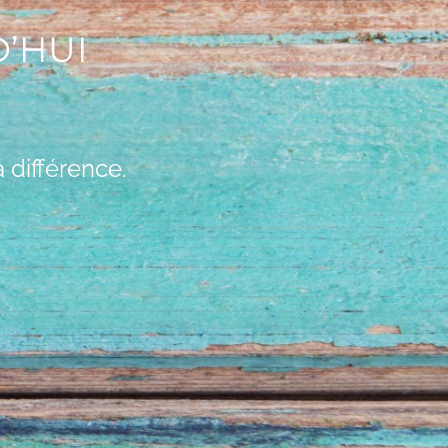
’HUI
 différence.