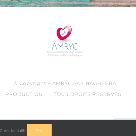
© Copyright – AMRYC PAR BAGHEERA
PRODUCTION | TOUS DROITS RÉSERVÉS
OK
 Confidentialité