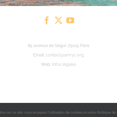
85 avenue de Ségur 75015 Paris
Email:
contact@amryc.org
Web:
Infos légales
French
Français
English
(
)
on sur ce site, vous acceptez l'utilisation de cookies et notre Politique de