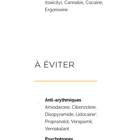
(toxicity), Cannabis, Cocaine,
Ergonovine
À ÉVITER
Anti-arythmiques
:
Amiodarone, Cibenzoline,
Disopyramide, Lidocaine*,
Propranolol, Verapamil,
Vernakalant
Psychotropes
: