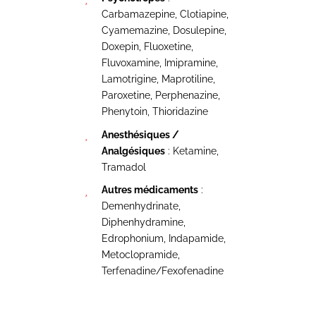
Carbamazepine, Clotiapine,
Cyamemazine, Dosulepine,
Doxepin, Fluoxetine,
Fluvoxamine, Imipramine,
Lamotrigine, Maprotiline,
Paroxetine, Perphenazine,
Phenytoin, Thioridazine
Anesthésiques /
Analgésiques
: Ketamine,
Tramadol
Autres médicaments
:
Demenhydrinate,
Diphenhydramine,
Edrophonium, Indapamide,
Metoclopramide,
Terfenadine/Fexofenadine