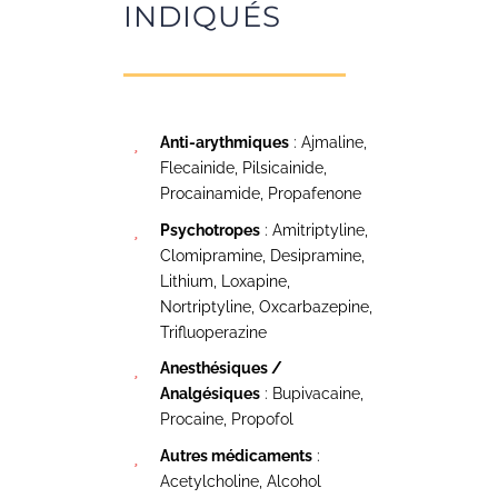
INDIQUÉS
Anti-arythmiques
: Ajmaline,
Flecainide, Pilsicainide,
Procainamide, Propafenone
Psychotropes
: Amitriptyline,
Clomipramine, Desipramine,
Lithium, Loxapine,
Nortriptyline, Oxcarbazepine,
Trifluoperazine
Anesthésiques /
Analgésiques
: Bupivacaine,
Procaine, Propofol
Autres médicaments
:
Acetylcholine, Alcohol